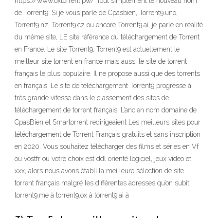
https://www.oxtorrent.pw/ Tout simplement le nouveau nom
de Torrent9. Si je vous parle de Cpasbien, Torrent9.uno,
Torrent9.nz, Torrent9.cz ou encore Torrent9.ai, je parle en réalité
du même site, LE site référence du téléchargement de Torrent
en France. Le site Torrent9; Torrent9 est actuellement le
meilleur site torrent en france mais aussi le site de torrent
français le plus populaire. Il ne propose aussi que des torrents
en français. Le site de téléchargement Torrent9 progresse à
très grande vitesse dans le classement des sites de
téléchargement de torrent français. L’ancien nom domaine de
CpasBien et Smartorrent redirigeaient Les meilleurs sites pour
téléchargement de Torrent Français gratuits et sans inscription
en 2020. Vous souhaitez télécharger des films et séries en Vf
ou vostfr ou votre choix est ddl orienté logiciel, jeux vidéo et
xxx, alors nous avons établi la meilleure sélection de site
torrent français malgré les différentes adresses qu’on subit
torrent9.me à torrent9.ox à torrent9.ai à