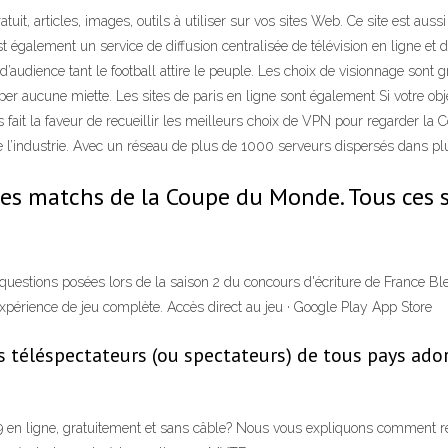
, articles, images, outils à utiliser sur vos sites Web. Ce site est aussi
st également un service de diffusion centralisée de télévision en ligne e
udience tant le football attire le peuple. Les choix de visionnage sont gr
er aucune miette. Les sites de paris en ligne sont également Si votre obj
 fait la faveur de recueillir les meilleurs choix de VPN pour regarder l
 l’industrie. Avec un réseau de plus de 1000 serveurs dispersés dans pl
les matchs de la Coupe du Monde. Tous ces si
questions posées lors de la saison 2 du concours d'écriture de France 
xpérience de jeu complète. Accès direct au jeu · Google Play App Store
s téléspectateurs (ou spectateurs) de tous pays ador
en ligne, gratuitement et sans câble? Nous vous expliquons comment re