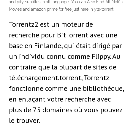
and yify subtitles in all language -You can Also Find All Netflix
Movies and amazon prime for free just here in yts-torrent
Torrentz2 est un moteur de
recherche pour BitTorrent avec une
base en Finlande, qui était dirigé par
un individu connu comme Flippy. Au
contraire que la plupart de sites de
téléchargement.torrent, Torrentz
fonctionne comme une bibliothèque,
en enlaçant votre recherche avec
plus de 75 domaines où vous pouvez
le trouver.