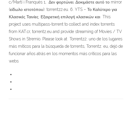
c/Martí i Franquès 1, Δεν φορτώνει; Δοκιμάστε αυτό το mirror
(είδωλο ιστοτόπου): torrentz2.eu. 6. YTS – Το Καλύτερο για
Κλασικές Ταινίες. Εξαιρετική επιλογή κλασικών και This
project uses multipass-torrent to collect and index torrents
from KAT.cr, torrentz.eu and provide streaming of Movies / TV
Shows in Stremio. Please look at Torrentz2: uno de los lugares
más míticos para la búsqueda de torrents, Torrentz. eu, dejó de
funcionar años atrás en los momentos más críticos para las
webs