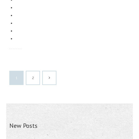
1
2
New Posts